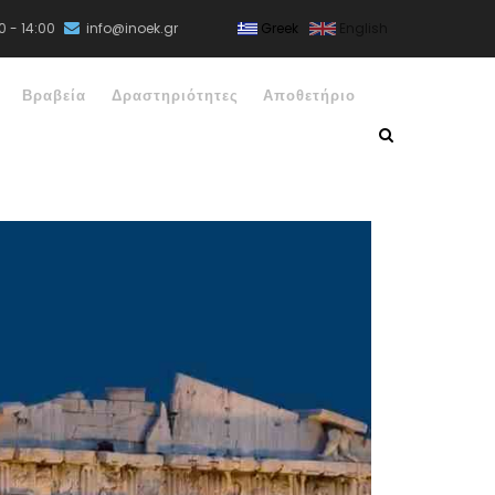
0 - 14:00
info@inoek.gr
Greek
English
Βραβεία
Δραστηριότητες
Αποθετήριο