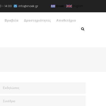
0 - 14:00
info@inoek.gr
Greek
English
Βραβεία
Δραστηριότητες
Αποθετήριο
Εκδηλώσεις
Συνέδρια