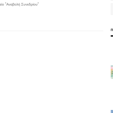
είο "Αναβολή Συνεδρίου"
Π