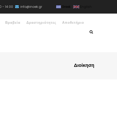
0 - 14:00
info@inoek.gr
Greek
English
Βραβεία
Δραστηριότητες
Αποθετήριο
Διοίκηση