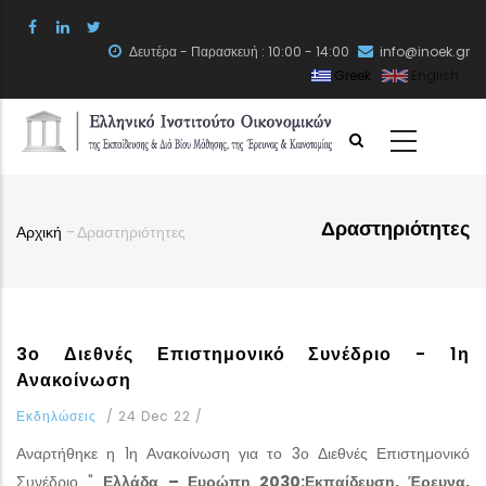
Skip
to
Δευτέρα - Παρασκευή : 10:00 - 14:00
info@inoek.gr
main
Greek
English
content
Δραστηριότητες
Αρχική
-
Δραστηριότητες
Breadcrumb
3ο Διεθνές Επιστημονικό Συνέδριο - 1η
Ανακοίνωση
Εκδηλώσεις
/
24 Dec 22
/
Αναρτήθηκε η 1η Ανακοίνωση για το 3ο Διεθνές Επιστημονικό
Συνέδριο "
Ελλάδα – Ευρώπη 2030:
Εκπαίδευση, Έρευνα,