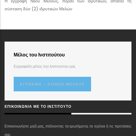
Η εγγραφή Νέου Μέλους, πέραν των ιδρυτικών, απαιτεί τη
σύσταση δύο (2) ιδρυτικών Μελών
Μέλος του Ινστιτούτου
Εγγραφείτε μέλος του Ινστιτούτου μας
ΕΓΓΡΑΦΉ - ΑΊΤΗΣΗ ΜΈΛΟΥΣ
ΕΠΙΚΟΙΝΩΝΊΑ ΜΕ ΤΟ ΙΝΣΤΙΤΟΎΤΟ
Επικοινωνήστε μαζί μας, στέλνοντας τα ερωτήματα, τα σχόλια ή τις προτάσεις
σας.