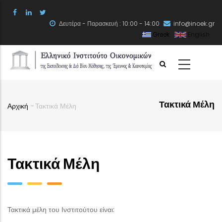
Skip
to
Δευτέρα - Παρασκευή : 10:00 - 14:00
info@inoek.gr
main
Greek
English
content
Τακτικά Μέλη
Αρχική
-
Τακτικά Μέλη
Breadcrumb
Τακτικά Μέλη
Τακτικά μέλη του Ινστιτούτου είναι: