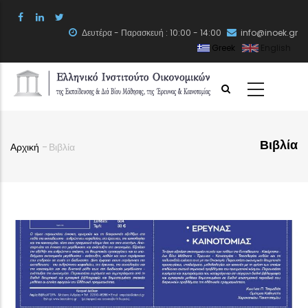
Skip
to
Δευτέρα - Παρασκευή : 10:00 - 14:00
info@inoek.gr
main
Greek
English
content
Βιβλία
Αρχική
-
Βιβλία
Breadcrumb