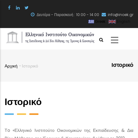
Skip
to
Δευτέρα - Παρασκευή : 10:00 - 14:00
info@inoek.gr
main
Greek
English
content
Ιστορικό
Αρχική
-
Ιστορικό
Breadcrumb
Ιστορικό
Τo «Ελληνικό Ινστιτούτο Οικονομικών της Εκπαίδευσης & Δια