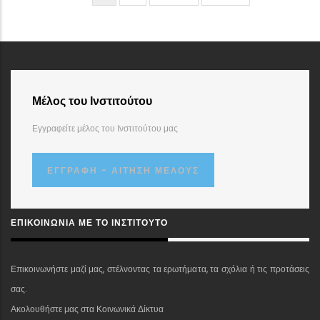
page
page
page
Μέλος του Ινστιτούτου
Εγγραφείτε μέλος του Ινστιτούτου μας
ΕΓΓΡΑΦΉ - ΑΊΤΗΣΗ ΜΈΛΟΥΣ
ΕΠΙΚΟΙΝΩΝΊΑ ΜΕ ΤΟ ΙΝΣΤΙΤΟΎΤΟ
Επικοινωνήστε μαζί μας, στέλνοντας τα ερωτήματα, τα σχόλια ή τις προτάσεις
σας.
Ακολουθήστε μας στα Κοινωνικά Δίκτυα