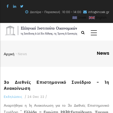
Skip
to
Δευτέρα - Παρασκευή : 10:00 - 14:00
info@inoek.gr
main
Greek
English
content
News
Αρχική
-
News
Breadcrumb
3ο Διεθνές Επιστημονικό Συνέδριο - 1η
Ανακοίνωση
Εκδηλώσεις
/
24 Dec 22
/
Αναρτήθηκε η 1η Ανακοίνωση για το 3ο Διεθνές Επιστημονικό
Συνέδριο "
Ελλάδα – Ευρώπη 2030:
Εκπαίδευση, Έρευνα,