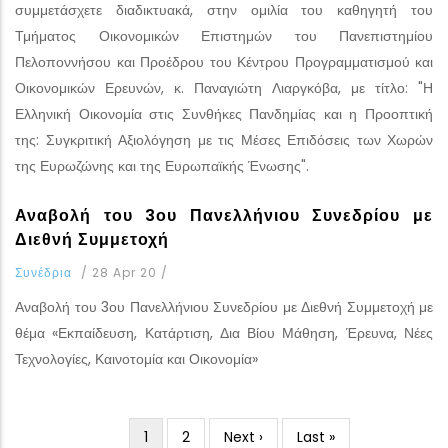
συμμετάσχετε διαδικτυακά, στην ομιλία του καθηγητή του
Τμήματος Οικονομικών Επιστημών του Πανεπιστημίου
Πελοποννήσου και Προέδρου του Κέντρου Προγραμματισμού και
Οικονομικών Ερευνών, κ. Παναγιώτη Λιαργκόβα, με τίτλο: "Η
Ελληνική Οικονομία στις Συνθήκες Πανδημίας και η Προοπτική
της: Συγκριτική Αξιολόγηση με τις Μέσες Επιδόσεις των Χωρών
της Ευρωζώνης και της Ευρωπαϊκής Ένωσης".
Αναβολή του 3ου Πανελλήνιου Συνεδρίου με
Διεθνή Συμμετοχή
Συνέδρια
/
28 Apr 20
/
Αναβολή του 3ου Πανελλήνιου Συνεδρίου με Διεθνή Συμμετοχή με
θέμα «Εκπαίδευση, Κατάρτιση, Δια Βίου Μάθηση, Έρευνα, Νέες
Τεχνολογίες, Καινοτομία και Οικονομία»
Current
1
Page
2
Next
Next ›
Last
Last »
Pagination