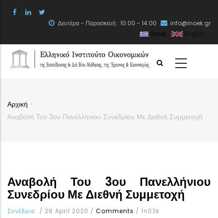
Skip
to
Δευτέρα - Παρασκευή : 10:00 - 14:00
info@inoek.gr
main
Greek
English
content
Αρχική
-
Breadcrumb
Αναβολή Του 3ου Πανελλήνιου Συνεδρίου Με Διεθνή Συμμετοχή
Αναβολή Του 3ου Πανελλήνιου
Συνεδρίου Με Διεθνή Συμμετοχή
Συνέδρια
/
28 April 2020
/
Comments
/
1n03k