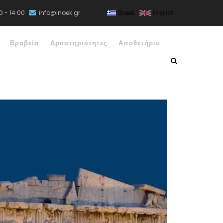
0 - 14:00
info@inoek.gr
Greek
English
Βραβεία
Δραστηριότητες
Αποθετήριο