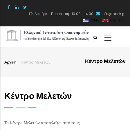
Skip
to
Δευτέρα - Παρασκευή : 10:00 - 14:00
info@inoek.gr
main
Greek
English
content
Κέντρο Μελετών
Αρχική
-
Κέντρο Μελετών
Breadcrumb
Κέντρο Μελετών
Το Κέντρο Μελετών αποτελείται από τους: