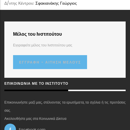
Δ/ντης Κέντρου:
Σφακιανάκης Γεώργιος
Μέλος του Ινστιτούτου
Εγγραφείτε μέλος του Ινστιτούτου μας
ΕΓΓΡΑΦΉ - ΑΊΤΗΣΗ ΜΈΛΟΥΣ
ΕΠΙΚΟΙΝΩΝΊΑ ΜΕ ΤΟ ΙΝΣΤΙΤΟΎΤΟ
Επικοινωνήστε μαζί μας, στέλνοντας τα ερωτήματα, τα σχόλια ή τις προτάσεις
σας.
Ακολουθήστε μας στα Κοινωνικά Δίκτυα
Facebook.com